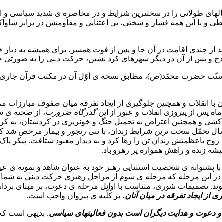
ﻫ.ش، به سنندج بازگشت و سالهای طولانی را در سختترین شرایط و در محاصره ی شدید 
طی و با این همه فشار و سختی، بی اعتنایی و مقاومتش در برابر ساوا
نندج و پس از آن در دیگر شهرهای کرد نشین، حرکت دینی را به صورتی جا
سنّت حضرت محمّد(ص)، مطابق نسخه ی أوّل آن در مکتب قرآن جاری نمود
با انقلاب و همچنین جلوگیری از ایجاد تفرقه میان صفوف مبارزات مردم
گذرگاه ضرورت
، از صحنه ی س
به سبب جلوگیری از برادر کشی و همچنین اعتراض به تحمیل جنگ و خونریزی در کر
 سال تحمّل سخت ترین شرایط زندان، با تنی رنجور و بیمار مرخص شد که
احی، در روز سـه شنبه بیستم بهمن ماه سال ۱۳۷۱ ﻫ.ش، روح باعظمتش زندان تن را رها کرد و به دیدار
یشه زنده و راهش همواره پر رهرو باد.
با پشتوانه ی شخصیت استثنایی رهبر خود به عنوان شاهد و نمونه ی عی
در این مرحله که مرحله ی سوم از مراحل رهبری حرکت دینی به شمار می
یشوند. تصمیمات شوری، متناسب با اوائل مرحله ی دعوت، بر مبنای بردا
از ایجاد تفرقه در میان آنان
، بر کلّیه ی پیروان واجب است.
و دعوت و هدایت دیگران است بدون فعالیتهای سیاسی
. بدیهی است که