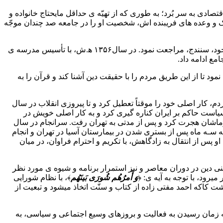
سیاسی و اقتصادی به سر بُرد؛ به طوری که از تهیّه ی حداقل مایحتاج خانواده و
ک و وعده های فریبنده اش، شخصیت او را در جامعه صد چندان موجّه
مدّتی بعد برای معالجه ی همسر فداکارش به تهران عزیمت کرد که بعد از چندی اقامت در آن جا و پس از فوت همسر، برای همیشه به دیار خود، سنندج، مراجعت نمود. در سال۱۳۵۶ ﻫ.ش، با تأسیس مدرسه ی
مع ادامه داد.
 تا از این طریق مردم را با حقیقت دین آشنا کند و قرآن را به
، کار اصلی خود را موقتاً تعطیل کرد و تا پیروزی انقلاب در سال
یاست حاکم بر ایران کناره گیری کرد و به کار اصلی خویش در
دستان، به کرماشان هجرت کرد و پس از مدتی به تهران رفت. سرانجام در سال
 سـه ماه پس از بستری شدن در بیمارستان آسیا در تهران و انجام
 معبود شتافت. پیکر پاک او پس از انتقال به زادگاهش، با تکریم و احترام فراوان، در میان
نی دین در دوران معاصر و نیز استمرار برنامه و شیوه ی مورد نظر
رود، با توجه به آیه ی: ﴿
وَ أَمرُهُم شُورَی بَینَهُم
﴾، با نظام شورایی
شت کاکه احمد مفتی زاده از کتاب و سنّت اتخاذ میشود و تبعیت از
 زمان رسیدن به فعالیت و بروزهای وسیع اجتماعی و سیاسی، به