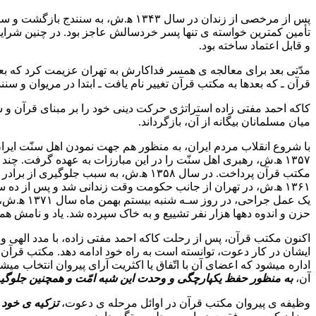
پس از مرخصی از زندان در سال ۱۳۴۳ 
تأمین کمترین خواسته ی تنها پسر خردسالش عاجز بود. در چنین شرای
و قابل اعتماد ساخته بود.
قرآن ـ که بعدها به مکتب قرآن تغییر نام یافت ـ ابتدا در مریوان و س
کاکه احمد مفتی زاده استراتژی حرکت دینی خود را بر مبنای قرآن و 
میان مسلمانان بیگانه از آن، بازگرداند.
با شروع انقلاب مردم ایران، به منظور هم جهت نمودن اهل سنّت ایران 
۱۳۵۷ ﻫ.ش، رهبری اهل سنّت را در این مبارزات به عهده گرفت. چند ماه پس از پیروزی انقلاب و عبور از این
مکتب قرآن پرداخت. در سال ۱۳۵۸ ﻫ.ش، 
۱۳۶۱ ﻫ.ش، در تهران از جانب حکومت وقت زندانی شد و پس از ده
یک عمل جر
حزن و اندوه دهها هزار نفر تشییع و به خاک سپرده شد. یاد و نامش هم
اکنون مکتب قرآن، پس از رحلت کاکه احمد مفتی زاده، با مدد الهی و 
ایشان در کار دعوت، توانسته است به راه خود ادامه دهد. مکتب قرآن 
اداره میشود که اعضای آن با اتّفاق یا اکثریت آرای پیروان انتخاب م
آن،
به منظور حفظ یکپارچگی و وحدت این شبه امّت و همچنین جلوگیری 
وظیفه ی پیروان مکتب قرآن در اوائل مرحله ی دعوت،
تزکیه ی خود 