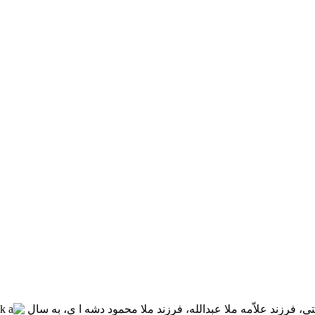
ی، فرزند علاّمه ملا عبدالله، فرزند ملا محمود دشه ا ی، به سال