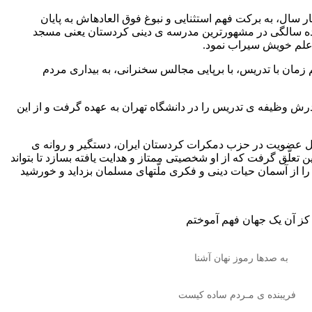
ار سال، به برکت فهم استثنایی و نبوغ فوق العادهاش به پایان
هجده سالگی در مشهورترین مدرسه ی دینی کردستان یعنی مسجد
 علم خویش سیراب نمود.
 زمان با تدریس، با برپایی مجالس سخنرانی، به بیداری مردم
ای پدرش وظیفه ی تدریس را در دانشگاه تهران به عهده گرفت و از این
 از صاحب نظران زبان و ادبیات کردی، اقدام به چاپ روزنامه ی کردستان نمود و در سال ۱۳۴۲ ﻫ.ش، به دلیل عضویت در حزب دمکرات کردستان ایران، دستگیر و روانه ی
ن تعلّق گرفت که از او شخصیتی ممتاز و هدایت یافته بسازد تا بتواند
ر را از آسمان حیات دینی و فکری ملّتهای مسلمان بزداید و خورشید
کز آن یک جهان فهم آموختم
به صدها رموز نهان آشنا
فریبنده ی مـردم ساده کیست