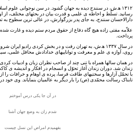
۱۳۱۲ ﻫ.ش، در سنندج دیده به جهان گشود. در سن نوجوانی علوم اسل
رسانید. تسلّط و احاطه ی علمی و قدرت بیان در بحثهای مختلف، از 
دارالاحسان سنندج، به جای پدر بزرگوارش، در عالی ترین سطوح به ت
علاّمه مفتی زاده هیچ گاه دفاع از حقوق مردم ستم دیده و غارت شده 
پرداخت.
در سال ۱۳۳۷ ﻫ.ش، به تهران رفت و در بخش کردی رادیو ایر
روی، آوازه ی علم و معرفت و تواناییهای خدادادش محافل علمی، سی
زندان شد. دوران زندان آغاز تحوّل و انسجام در افکار و اندیشه ی کاکه
با تحمّل آزارها و سختیهای طاقت فرسا، پرده ی اوهام و خرافات را از 
تابناک رسالت محمّدی (ص) را بار دیگر به عالمیان بنمایاند. وی خود در 
در آن جا یکی درس آموختم
شدم زان به وضع جهان آشنا
بفهمیدم امراض این نسل چیست