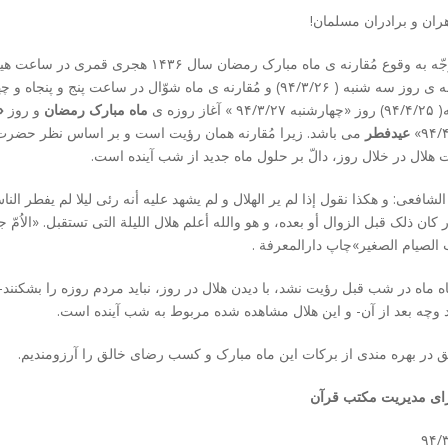
ران و برادران مسلمان!
با توجّه به وقوع مُقارنه­ ی ماه مبارک رمضان سال ۱۴۳۶ ه
۹۴/۳ » آغاز روزه­ ی
ماه مبارک رمضان
و روز
«
۹۴/۴
عیدفطر
می­ باشد. زیرا مُقارنه همان رؤیت است و بر اساس نظر حض
 هلال در خلال روز، دالّ بر حلول ماه جدید از شب آینده است.
الشافعی: و هکذا نقول إذا لم یر الهلال و لم یشهد علیه أنه رئی لیلا لم یفطر الن
 الصیام الصغیر»چاپ دارالمعرفة .
ه ماه در شب قبل رؤیت نشد، با دیدن هلال در روز، نباید مردم روزه را بشکنند-
 وچه بعد از آن- و این هلال مشاهده شده مربوط به شب آینده است.
ق در بهره­ مندی از برکات این ماه مبارک و کسب رضای خالق را آرزومندیم.
ی مدیریت مکتب قرآن
۹۴/