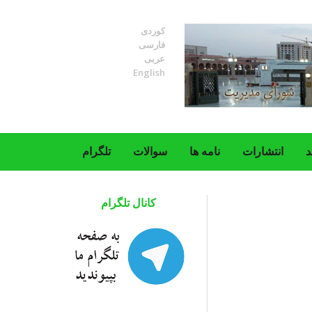
کوردی
فارسی
عربی
English
د
انتشارات
نامه ها
سوالات
تلگرام
کانال تلگرام