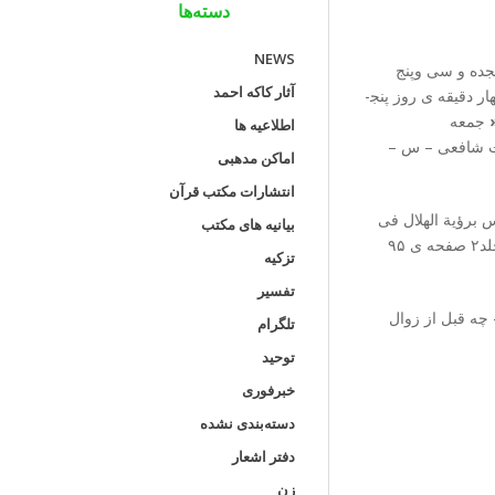
دسته‌ها
NEWS
جری قمری در ساعت هیجده و سی وپنج
آثار کاکه احمد
دقیقه­ ی روز سه شنبه ( ۹۴/۳/۲۶) و مُقارنه­ ی ماه شوّال در ساعت پنج و پنجاه و چهار دقیقه­ ی روز پنج­
جمعه
اطلاعیه ها
رت شافعی – س –
اماکن مدهبی
انتشارات مکتب قرآن
اس برؤیة الهلال فی
بیانیه های مکتب
النهار کان ذلک قبل الزوال أو بعده، و هو والله أعلم هلال اللیلة التی تستقبل. «الاُمّ جلد۲ صفحه ی ۹۵
تزکیه
تفسیر
 چه قبل از زوال
تلگرام
توحید
خبرفوری
دسته‌بندی نشده
دفتر اشعار
زن