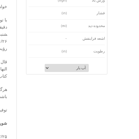
وزش باد
(mph)
خواه
فشار
(in)
محدوده دید
(mi)
شنبه( ۹۴/۴/۲۵) روز «چهارشنبه /۲۷
اشعه فرابنفش
-
/۲۶»
رؤیت
رطوبت
(in)
قال 
کتاب
هرگا
باشد
توفی
شورا
۳/۲۵