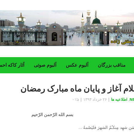
مناقب بزرگان
‌آلبوم عکس
آلبوم صوتی
آثار کاکه احم
لام آغاز و پایان ماه مبارک رمضان
N
,
اطلاعیه ها
|
۲۶ خرداد ۱۳۹۴
|
۰
بسم الله الرّحمن الرّحیم
َن شهِد مِنکـُمُ الشهرَ فلیَصُمهُ …