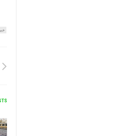
خبر
STS