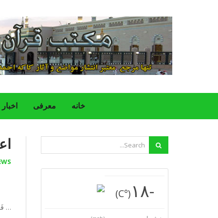
خانه
معرفی
اخبار
اع
EWS
-١٨
(°C)
… فَم