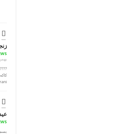
زنج
EWS
بهمن ۰۳
rani
عید 
EWS
بسم ال