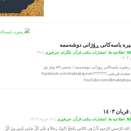
یرە باسەکانی ڕۆژانی دوشەممە
N
,
اطلاعیه ها
,
انتشارات مکتب قرآن
,
تلگرام
,
خبرفوری
|
۲۹
۱۴
???? زنجیرە باسەکانی ڕۆژانی دوشەممە✅ بەشی ۹❇️ وتار بێژ :
کاکە سعدی قریشی ????Facebook.com/maktabquran????
YouTube.com/@maktabqu
قربان ١٤٠٣
N
,
اطلاعیه ها
,
انتشارات مکتب قرآن
,
خبرفوری
|
۱۸ خرداد ۱۴۰۳
له الرّحمن الرّحیم أذِّنْ فِی النّاسِ بِالحَجِّ یَأتُوكَ رِجَالاً وَ عَلَی كُلِّ ضَامِر یَأتِینَ مِنْ كُلِّ