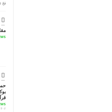
فَجّ 
مقار
EWS
حمل
بوک
قرآ
EWS
۱۴۰۲