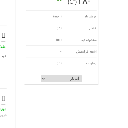
(°C)
وزش باد
(mph)
فشار
(in)
محدوده دید
(mi)
اطلاع
اشعه فرابنفش
-
عید 
رطوبت
(in)
EWS
فروردی