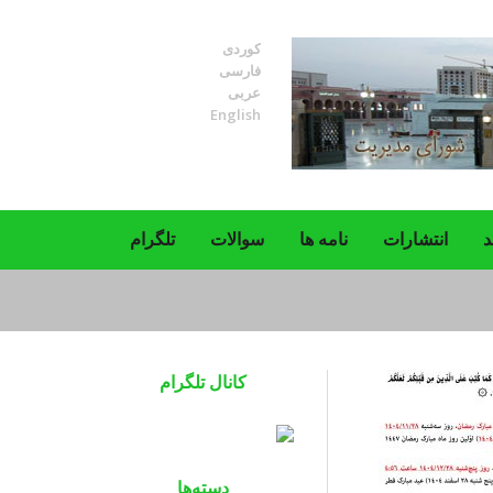
کوردی
فارسی
عربی
English
د
انتشارات
نامه ها
سوالات
تلگرام
کانال تلگرام
دسته‌ها