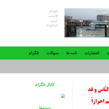
کوردی
فارسی
عربی
English
د
انتشارات
نامه ها
سوالات
تلگرام
کانال تلگرام
دسته‌ها