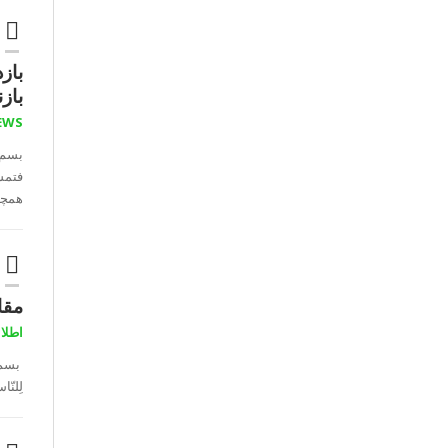
باز
باز
EWS
بسم ا
همچنا
مقار
اطلاع
بسم ا
لِلنّ