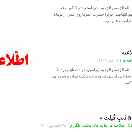
لله الرّحمن الرّحیم متی استعبدتم النّاس و قد
هم اُمّهاتهم احراراً حضرت عمرفاروق بیش از دوماه
عتراضات عمومی…
اعیه
یه ها
|
۲۱ مهر ۱۴۰۱
لله الرّحمن الرّحیم پیرامون حوادث تلخ و دردناک
 سؤالاتی از شورای مدیریّت مکتب قرآن پرسیده می
که…
أیّ ذَنبٍ قُتِلت »
N
,
اطلاعیه ها
,
بیانیه های مکتب
,
تلگرام
|
۲۸ شهریور ۱۴۰۱