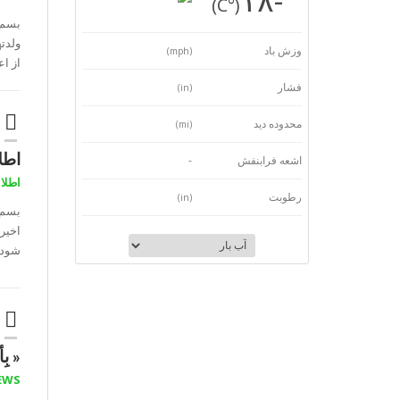
(°C)
بسم ا
ولدت
وزش باد
(mph)
از ا
فشار
(in)
محدوده دید
(mi)
اطل
اشعه فرابنفش
-
اطلاع
رطوبت
(in)
بسم ا
اخیر
شود 
« بِ
EWS