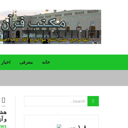
خانه
معرفی
اخبار
هشد
و آ
-١٨
EWS