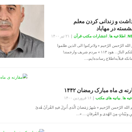
داشت و زندانی کردن معلم
نشسته در مهاباد
N
,
اطلاعیه ها
,
انتشارات مکتب قرآن
|
۲۱ تیر ۱۴۰۰
لله الرّحمن الرّحيم « ولاترکنوا الی الذین ظلموا
فتمسّکم النارُ… هود ۱۱۳ » مردم شریف وارجمند!
نکە قبلاًبەاطلاع رساندەایم،…
نه ی ماه مبارک رمضان ۱۴۴۲
یه ها
,
بیانیه های مکتب
|
۱۶ فروردین ۱۴۰۰
لله الرّحمن الرّحیم « شَهرُ رَمَضانَ الّذی اُنزِلَ فیهِ القُرآنُ هُدیً
اسِ وبَیّناتٍ مِنَ الهُدی و الفُرقانِ … »…