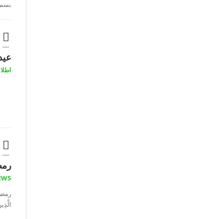
بسم 
عید
اطلاع
رمضا
EWS
الَّذِي