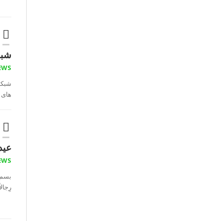
شبک
EWS
شبکه
های 
عید
EWS
بسم ا
رِجالا