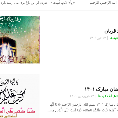
الله الرّحمن الرّحیم « بِأیّ ذَنبٍ قُتِلت » هردم از این باغ بری می رسد تازه
 قربان
یه ها
|
۱۷ تیر ۱۴۰۱
ن مبارک ۱۴۰۱
N
,
اطلاعیه ها
|
۱۲ فروردین ۱۴۰۱
رمضان مبارک ۱۴۰۱ بسم الله الرّحمن الرّحیم ❇️ يَا أَيُّهَا
نَ آمَنُوا كُتِبَ عَلَيْكُمُ الصِّيَامُ كَمَا كُتِبَ عَلَى الَّذِينَ مِن…