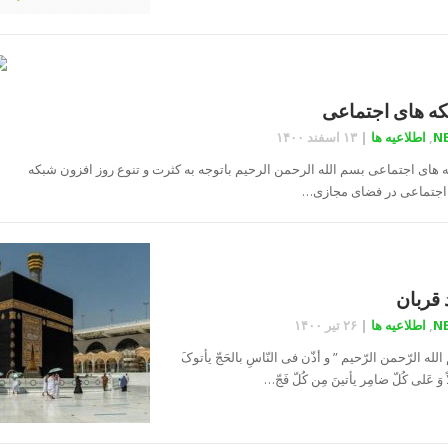
ه های اجتماعی
N
,
اطلاعیه ها
|
۱۳ اسفند ۱۴۰۰
 های اجتماعی بسم الله الرحمن الرحیم باتوجه به کثرت و تنوع روز افزون شبکه
اجتماعی در فضای مجازی…
 قربان
N
,
اطلاعیه ها
|
۲۶ تیر ۱۴۰۰
لله الرّحمن الرّحیم ” و أذّن فی النّاسِ بالحَجّ یأتوکَ
ً وَ عَلی کُلّ ضامِر یأتینَ مِن كُلّ فَجّ…