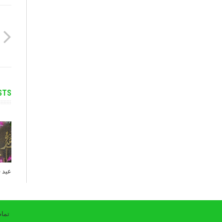
STS
عید فط
تمام 