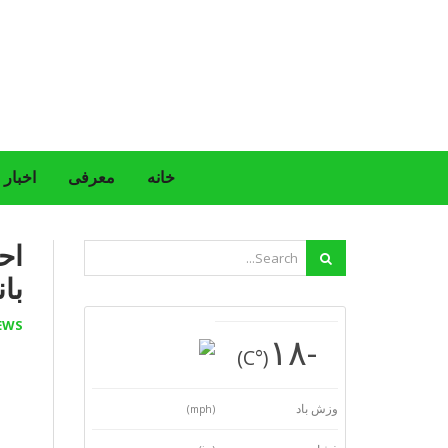
خانه
معرفی
اخبار
اح
بان
EWS
-١٨
(°C)
وزش باد
(mph)