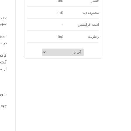
فشار
(in)
محدوده دید
(mi)
شهرس
اشعه فرابنفش
-
طبق 
رطوبت
(in)
در ض
کاکه
گفته
از م
شورا
۷/۹۳