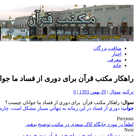
مناقب بزرگان
اخبار
معرفی
خانه
راهکار مکتب قرآن برای دوری از فساد ما جو
تزکیه
,
سوال
|
29 بهمن 1393
|
0
سوال:
راهکار مکتب قرآن برای دوری از فساد ما جوانان چیست؟
جواب:
دوري از فساد در اين زمانه به تنهائي بسيار مشكل است، چار
Previous
لطفاٌ در مورد جایگاه کاک سعدی در مکتب توضیح بدهید.
Next
در مورد ذوالقرنين و یاجوج و ماجوج در قرآن توضیح بدهید.