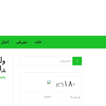
خانه
معرفی
اخبار
وڵ
ڕا
بیان
-١٨
(°C)
وزش باد
(mph)