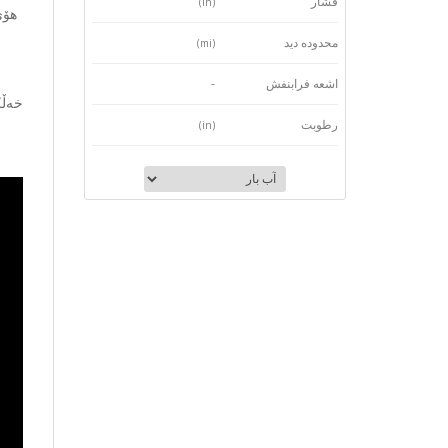
فشار
(in)
هۆی
محدوده دید
(mi)
و بۆ
اشعه فرابنفش
-
خەڵک
رطوبت
(in)