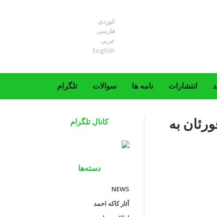
کوردی
فارسی
عربی
English
د
انتشارات
نامه ها
سوالات
تلگرام
ورئان به
کانال تلگرام
دسته‌ها
NEWS
آثار کاکه احمد