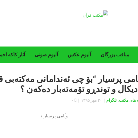
مناقب بزرگان
‌آلبوم عکس
آلبوم صوتی
آثار کاکه احم
امی پرسیار “بۆ چی ئەندامانی مەکتەبی ق
دیکال و توندڕو تۆمەتەبار دەکەن ؟
یه های مکتب
,
تلگرام
|
۳۰ مهر ۱۳۹۵
|
۰
وڵامی پرسیار ۱