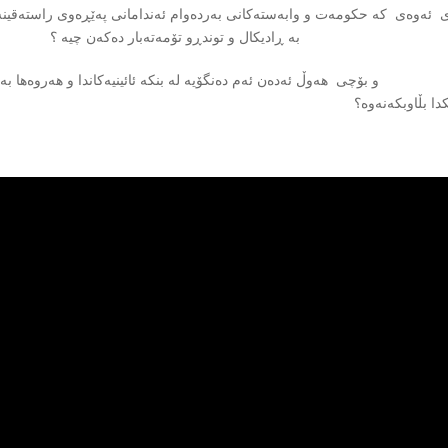
 ئەوەی که حکومەت و وابەستەکانی بەردەوام ئەندامانی پەێڕەوی راستەقینە
به ڕادیکال و توندڕو تۆمەتەبار دەکەن چیه ؟
چی هەوڵ ئەدەن ئەم دەنگۆیه لە بنکە ئائینیەکاندا و هەروەها به تێک
دا بڵاوبکەنەوه؟