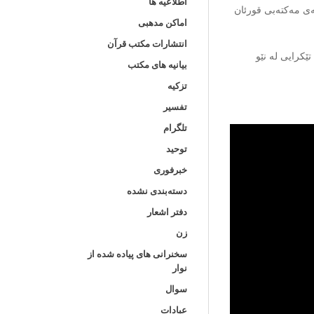
اطلاعیه ها
ی مەکتەبی قورئان
اماکن مدهبی
انتشارات مکتب قرآن
رایی لە نێو
بیانیه های مکتب
تزکیه
تفسیر
تلگرام
توحید
خبرفوری
دسته‌بندی نشده
دفتر اشعار
زن
سخنرانی های پیاده شده از
نوار
سوال
عبادات