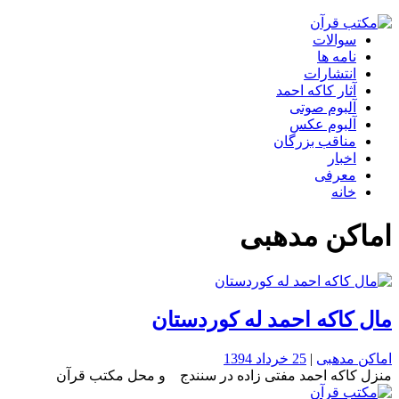
سوالات
نامه ها
انتشارات
آثار کاکه احمد
آلبوم صوتی
‌آلبوم عکس
مناقب بزرگان
اخبار
معرفی
خانه
اماکن مدهبی
مال کاکه احمد له کوردستان
اماکن مدهبی
|
25 خرداد 1394
منزل کاکه احمد مفتی زاده در سنندج و محل مکتب قرآن