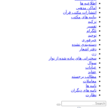
اطلاعیه ها
اماکن مدهبی
انتشارات مکتب قرآن
بیانیه های مکتب
تزکیه
تفسیر
تلگرام
توحید
خبرفوری
دسته‌بندی نشده
دفتر اشعار
زن
سخنرانی های پیاده شده از نوار
سوال
عبادات
عقاید
مطالب برجسته
معاملات
نامه ها
نامه های دیگران
نظارت